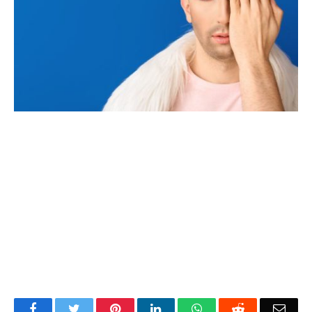
Facebook
Twitter
Pinterest
LinkedIn
WhatsApp
Reddit
Emai